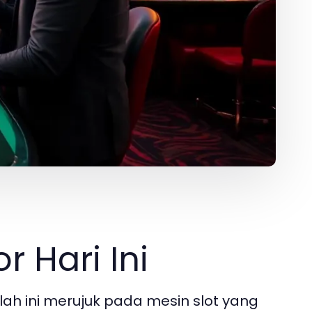
 Hari Ini
tilah ini merujuk pada mesin slot yang