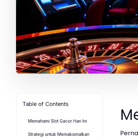
Table of Contents
Me
Memahami Slot Gacor Hari Ini
Perna
Strategi untuk Memaksimalkan