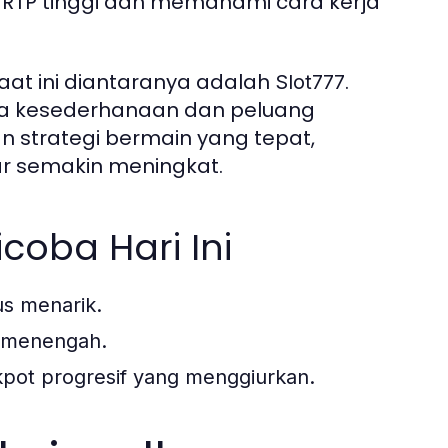
RTP tinggi dan memahami cara kerja
aat ini diantaranya adalah
.
Slot777
ena kesederhanaan dan peluang
strategi bermain yang tepat,
r semakin meningkat.
coba Hari Ini
us menarik.
as menengah.
kpot progresif yang menggiurkan.