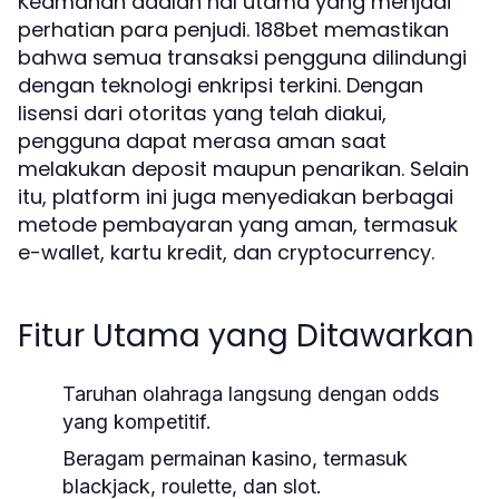
Keamanan adalah hal utama yang menjadi
perhatian para penjudi. 188bet memastikan
bahwa semua transaksi pengguna dilindungi
dengan teknologi enkripsi terkini. Dengan
lisensi dari otoritas yang telah diakui,
pengguna dapat merasa aman saat
melakukan deposit maupun penarikan. Selain
itu, platform ini juga menyediakan berbagai
metode pembayaran yang aman, termasuk
e-wallet, kartu kredit, dan cryptocurrency.
Fitur Utama yang Ditawarkan
Taruhan olahraga langsung dengan odds
yang kompetitif.
Beragam permainan kasino, termasuk
blackjack, roulette, dan slot.