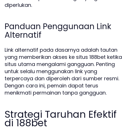
diperlukan.
Panduan Penggunaan Link
Alternatif
Link alternatif pada dasarnya adalah tautan
yang memberikan akses ke situs 188bet ketika
situs utama mengalami gangguan. Penting
untuk selalu menggunakan link yang
terpercaya dan diperoleh dari sumber resmi.
Dengan cara ini, pemain dapat terus
menikmati permainan tanpa gangguan.
Strategi Taruhan Efektif
di 188bet