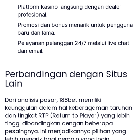
Platform kasino langsung dengan dealer
profesional.
Promosi dan bonus menarik untuk pengguna
baru dan lama.
Pelayanan pelanggan 24/7 melalui live chat
dan email.
Perbandingan dengan Situs
Lain
Dari analisis pasar, 188bet memiliki
keunggulan dalam hal keberagaman taruhan
dan tingkat RTP (Return to Player) yang lebih
tinggi dibandingkan dengan beberapa
pesaingnya. Ini menjadikannya pilihan yang
lebih menarik bagi pemain yang ingin