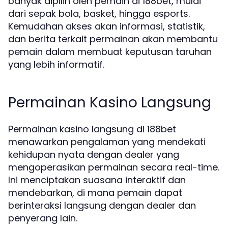
banyak dipilih oleh pemain di 188bet, mulai
dari sepak bola, basket, hingga esports.
Kemudahan akses akan informasi, statistik,
dan berita terkait permainan akan membantu
pemain dalam membuat keputusan taruhan
yang lebih informatif.
Permainan Kasino Langsung
Permainan kasino langsung di 188bet
menawarkan pengalaman yang mendekati
kehidupan nyata dengan dealer yang
mengoperasikan permainan secara real-time.
Ini menciptakan suasana interaktif dan
mendebarkan, di mana pemain dapat
berinteraksi langsung dengan dealer dan
penyerang lain.