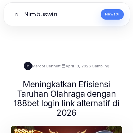
Nimbuswin
N
News
Margot Bennett
·
April 13, 2026
·
Gambling
M
Meningkatkan Efisiensi
Taruhan Olahraga dengan
188bet login link alternatif di
2026