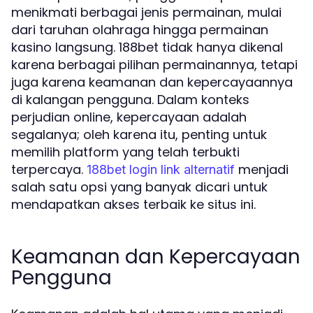
menikmati berbagai jenis permainan, mulai
dari taruhan olahraga hingga permainan
kasino langsung. 188bet tidak hanya dikenal
karena berbagai pilihan permainannya, tetapi
juga karena keamanan dan kepercayaannya
di kalangan pengguna. Dalam konteks
perjudian online, kepercayaan adalah
segalanya; oleh karena itu, penting untuk
memilih platform yang telah terbukti
terpercaya.
menjadi
188bet login link alternatif
salah satu opsi yang banyak dicari untuk
mendapatkan akses terbaik ke situs ini.
Keamanan dan Kepercayaan
Pengguna