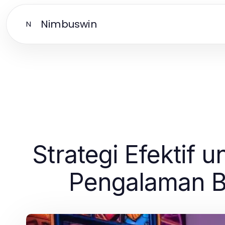
Nimbuswin
N
Strategi Efektif
Pengalaman B