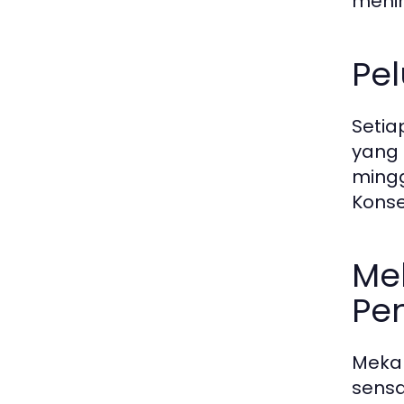
menin
Pe
Setia
yang 
mingg
Konse
Me
Pe
Mekan
sensa