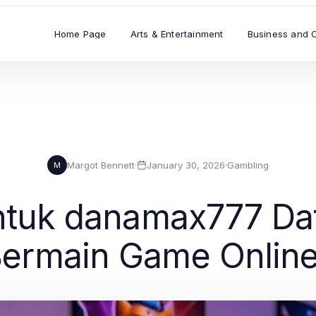
Home Page
Arts & Entertainment
Business and 
Margot Bennett
·
January 30, 2026
·
Gambling
M
 untuk danamax777 Da
ermain Game Online