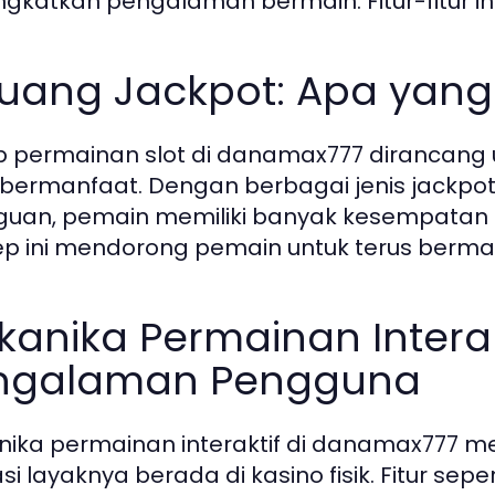
gkatkan pengalaman bermain. Fitur-fitur i
luang Jackpot: Apa yang
p permainan slot di danamax777 dirancang
bermanfaat. Dengan berbagai jenis jackpot
uan, pemain memiliki banyak kesempatan
p ini mendorong pemain untuk terus berm
kanika Permainan Interak
ngalaman Pengguna
ika permainan interaktif di danamax777
si layaknya berada di kasino fisik. Fitur seper