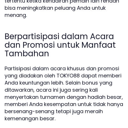
tertentu ketika kehadiran pemain lain rendah
bisa meningkatkan peluang Anda untuk
menang.
Berpartisipasi dalam Acara
dan Promosi untuk Manfaat
Tambahan
Partisipasi dalam acara khusus dan promosi
yang diadakan oleh TOKYO88 dapat memberi
Anda keuntungan lebih. Selain bonus yang
ditawarkan, acara ini juga sering kali
menyertakan turnamen dengan hadiah besar,
memberi Anda kesempatan untuk tidak hanya
bersenang-senang tetapi juga meraih
kemenangan besar.