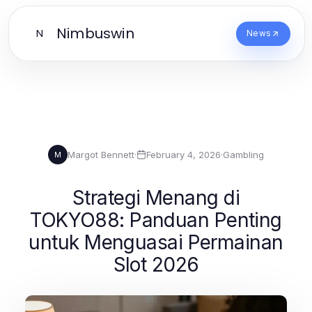
Nimbuswin
N
News
Margot Bennett
·
February 4, 2026
·
Gambling
M
Strategi Menang di
TOKYO88: Panduan Penting
untuk Menguasai Permainan
Slot 2026