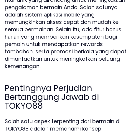
pengalaman bermain Anda. Salah satunya
adalah sistem
yang
aplikasi mobile
memungkinkan akses cepat dan mudah ke
semua permainan. Selain itu, ada fitur
bonus
yang memberikan kesempatan bagi
harian
pemain untuk mendapatkan rewards
tambahan, serta promosi berkala yang dapat
dimanfaatkan untuk meningkatkan peluang
kemenangan.
Pentingnya Perjudian
Bertanggung Jawab di
TOKYO88
Salah satu aspek terpenting dari bermain di
TOKYO88 adalah memahami konsep