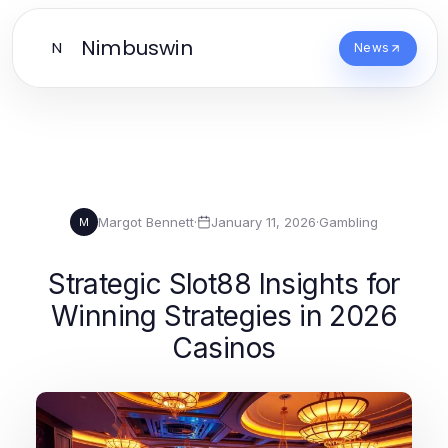
Nimbuswin
N
News
Margot Bennett
·
January 11, 2026
·
Gambling
M
Strategic Slot88 Insights for
Winning Strategies in 2026
Casinos