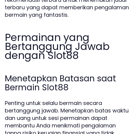
terbaru yang dapat memberikan pengalaman
bermain yang fantastis.
Permainan yang
Bertanggung Jawab
dengan Slot88
Menetapkan Batasan saat
Bermain Slot88
Penting untuk selalu bermain secara
bertanggung jawab. Menetapkan batas waktu
dan uang untuk sesi permainan dapat
membantu Anda menikmati pengalaman
tanpa risiko kerugian finansial yang tidak