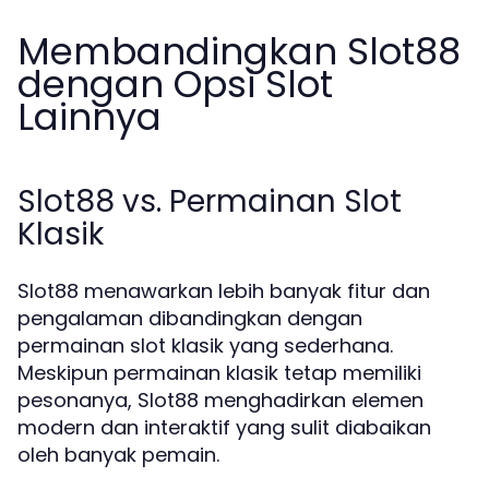
Membandingkan Slot88
dengan Opsi Slot
Lainnya
Slot88 vs. Permainan Slot
Klasik
Slot88 menawarkan lebih banyak fitur dan
pengalaman dibandingkan dengan
permainan slot klasik yang sederhana.
Meskipun permainan klasik tetap memiliki
pesonanya, Slot88 menghadirkan elemen
modern dan interaktif yang sulit diabaikan
oleh banyak pemain.